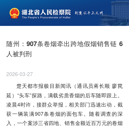
随州：907条卷烟牵出跨地假烟销售链 6
人被判刑
2026-03-27
楚天都市报极目新闻讯（通讯员蒋长顺 廖苠
延）“头车”探路，满载劣质香烟的后车随即跟上。
凌晨4时许，接群众举报，相关部门迅速出动，截
获一辆装满907条卷烟的面包车。随着调查的深
入，一个案涉三省四地、销售金额近百万元的卷烟