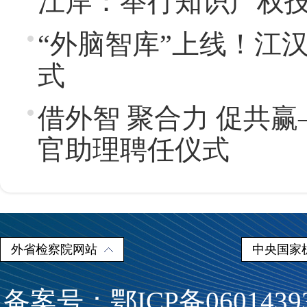
江岸：举行知识产权
“外脑智库”上线！江
式
借外智 聚合力 促共
官助理聘任仪式
外省检察院网站
中央国家
备案号：鄂ICP备0601439