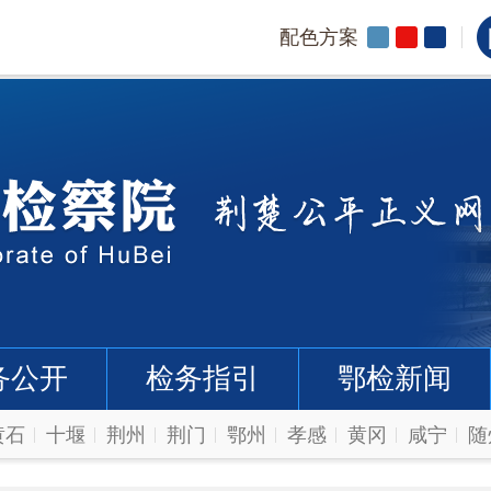
配色方案
务公开
检务指引
鄂检新闻
黄石
十堰
荆州
荆门
鄂州
孝感
黄冈
咸宁
随