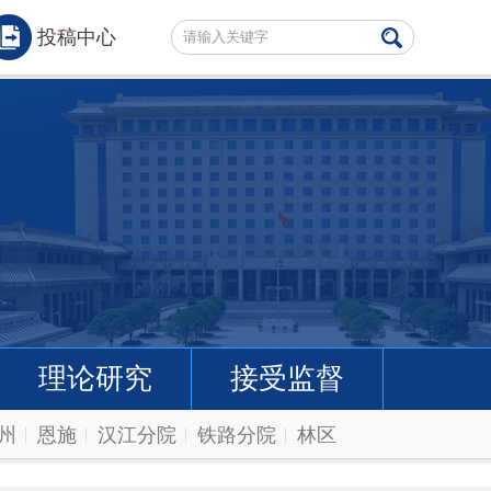
投稿中心
理论研究
接受监督
州
恩施
汉江分院
铁路分院
林区