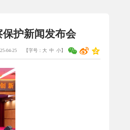
察保护新闻发布会
5-04-25
【字号：
大
中
小
】