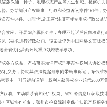
及盗版教辅、种子、地理标志产品等民生领域。检察机关借
监督。办结知识产权民事、行政和公益诉讼案件
161
件，
诉讼案件
84
件。办理“恩施玉露”注册商标专用权行政公益
聚合效应。开展综合履职
81
件，办理不起诉后反向移送行
意见书要求进行行政处罚。该案被评为中国网络文艺版权
选全省优化营商环境重点领域改革事项。
各方权益。严格落实知识产权刑事案件权利人诉讼权利
权利义务，协助其依法提起刑事附带民事诉讼，降低维
秘密案中，引导诉前调解，权利人获侵权企业赔偿
2000
万
响。主动联系省知识产权局、省经济信息厅获取技术调
权保护区域协作机制，鄂州市检察院制定保护知识产权服务