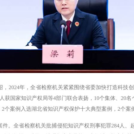
绍，
2024
年，全省检察机关紧紧围绕省委加快打造科技创
人获国家知识产权局等
4
部门联合表扬，
10
个集体、
20
名
，
2
个案例入选湖北省知识产权保护十大典型案例，
2
个案
件。全省检察机关批捕侵犯知识产权刑事犯罪
284
人、