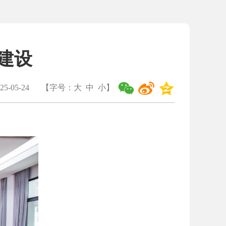
建设
5-05-24
【字号：
大
中
小
】