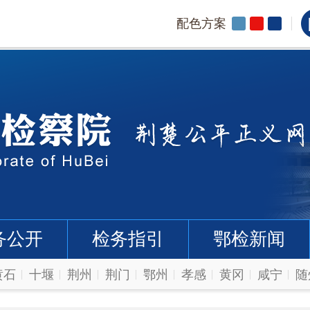
配色方案
务公开
检务指引
鄂检新闻
黄石
十堰
荆州
荆门
鄂州
孝感
黄冈
咸宁
随