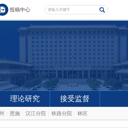
投稿中心
理论研究
接受监督
州
恩施
汉江分院
铁路分院
林区