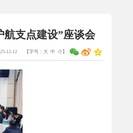
护航支点建设”座谈会
5-12-12
【字号：
大
中
小
】