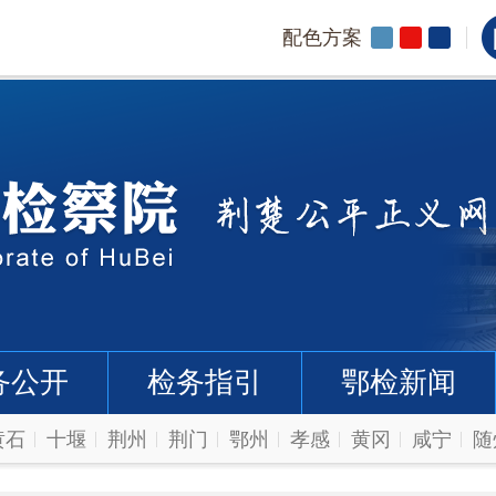
配色方案
务公开
检务指引
鄂检新闻
黄石
十堰
荆州
荆门
鄂州
孝感
黄冈
咸宁
随