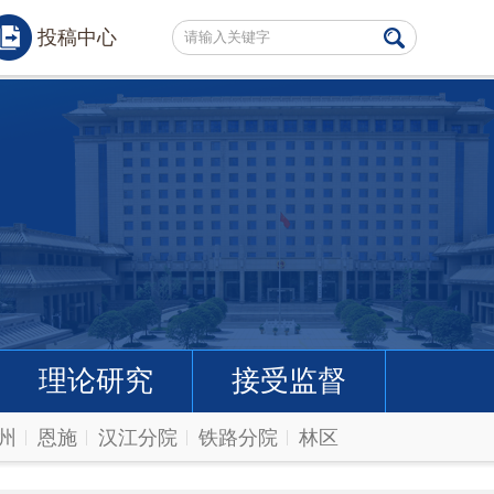
投稿中心
理论研究
接受监督
州
恩施
汉江分院
铁路分院
林区