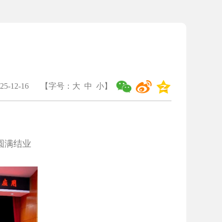
5-12-16
【字号：
大
中
小
】
圆满结业