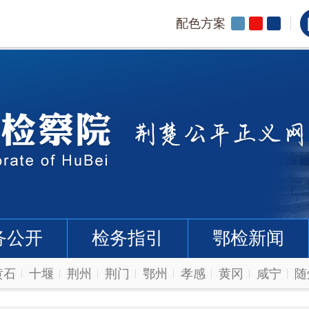
配色方案
务公开
检务指引
鄂检新闻
黄石
十堰
荆州
荆门
鄂州
孝感
黄冈
咸宁
随