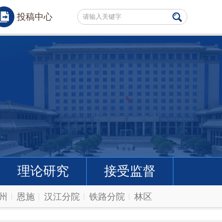
投稿中心
理论研究
接受监督
州
恩施
汉江分院
铁路分院
林区