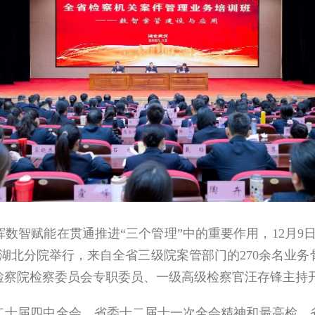
数智赋能在贯通推进
“
三个管理
”
中的重要作用，
12
月
9
湖北分院举行，来自全省三级院案管部门的
270
余名业务
检察院检察委员会专职委员、一级高级检察官汪存锋主持
届四中全会、省委十二届十一次全会精神和最高检、省