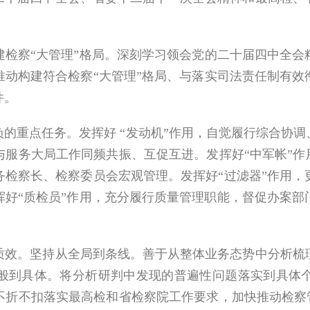
建检察
“
大管理
”
格局。深刻学习领会党的二十届四中全会
推动构建符合检察
“
大管理
”
格局、与落实司法责任制有效
件。
的重点任务。发挥好
“
发动机
”
作用，自觉履行综合协调
与服务大局工作同频共振、互促互进。发挥好
“
中军帐
”
作
务检察长、检察委员会宏观管理。发挥好
“
过滤器
”
作用，
挥好
“
质检员
”
作用，充分履行质量管理职能，督促办案部
。坚持从全局到条线。善于从整体业务态势中分析梳理
般到具体。将分析研判中发现的普遍性问题落实到具体
不折不扣落实最高检和省检察院工作要求，加快推动检察