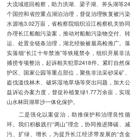
大流域巡回检察，助力洪湖、梁子湖、斧头湖等24
个国控和省控重点湖泊治理，督促治理恢复被污染
水源地3.02万亩，省检察院组织沿江检察机关协同
办理长江船舶污染案，推动对船舶污染物交付、转
运、处置全链条治理，湖北经验被最高检推广。落
实落细“长江十年禁渔”等铁规禁令，组织开展非法
捕捞专项整治，起诉相关犯罪2418件。紧盯自然保
护区、国家公园等重点部位，聚焦非法采砂采矿、
盗伐滥伐林木、破坏湿地草场等突出问题，加大公
益诉讼办案力度，督促补植复绿1.77万余亩，实现
山水林田湖草沙一体化保护。
二是强化以案促治，助推保护和治理良性循
环。
我们积极践行“两山”理念，协同推进降碳、减
污、扩绿、增长，为提升长江经济带发展的“含金