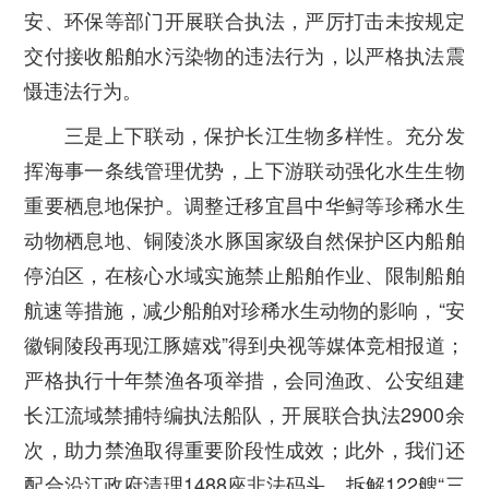
安、环保等部门开展联合执法，严厉打击未按规定
交付接收船舶水污染物的违法行为，以严格执法震
慑违法行为。
三是上下联动，保护长江生物多样性。
充分发
挥海事一条线管理优势，上下游联动强化水生生物
重要栖息地保护。调整迁移宜昌中华鲟等珍稀水生
动物栖息地、铜陵淡水豚国家级自然保护区内船舶
停泊区，在核心水域实施禁止船舶作业、限制船舶
航速等措施，减少船舶对珍稀水生动物的影响，“安
徽铜陵段再现江豚嬉戏”得到央视等媒体竞相报道；
严格执行十年禁渔各项举措，会同渔政、公安组建
长江流域禁捕特编执法船队，开展联合执法2900余
次，助力禁渔取得重要阶段性成效；此外，我们还
配合沿江政府清理1488座非法码头、拆解122艘“三