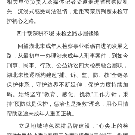
相关单位负责人及媒体记者受邀走进省检察院机
关，沉浸式感受司法温情，近距离亲历荆楚未检守
护初心之路。
四十载深耕不辍 未检之路步履铿锵
回望湖北未成年人检察事业砥砺奋进的发展之
路，从最初单一办理涉未成年人刑事案件，到如今
刑事、民事、行政、公益诉讼四大检察融合履职，
湖北未检逐渐构建起“捕、诉、监、防、教”全链条
保护体系，守护边界不断延伸，保护力度持续加
码。始终坚守“教育、感化、挽救”工作方针，秉
持“预防就是保护，惩治也是挽救”理念，用心用情
帮助迷途未成年人重回正轨。
立足地域特色深耕品牌建设，“心尖上的检