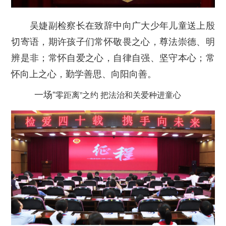
吴婕副检察长在致辞中向广大少年儿童送上殷
切寄语，期许孩子们常怀敬畏之心，尊法崇德、明
辨是非；常怀自爱之心，自律自强、坚守本心；常
怀向上之心，勤学善思、向阳向善。
一场“
零距离
”之约 把法治和关爱种进童心