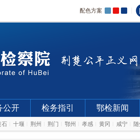
配色方案
务公开
检务指引
鄂检新闻
黄石
十堰
荆州
荆门
鄂州
孝感
黄冈
咸宁
随