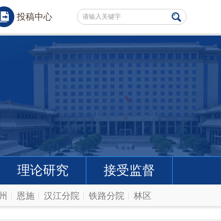
投稿中心
理论研究
接受监督
州
恩施
汉江分院
铁路分院
林区