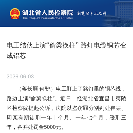
电工结伙上演“偷梁换柱” 路灯电缆铜芯变
成铝芯
2026-06-03
（蒋长顺 何骁）
电工盯上了路灯里的铜芯线，
路边上演“偷梁换柱”。近日，经湖北省宜昌市夷陵
区检察院提起公诉，法院以盗窃罪分别判处崔某、
周某有期徒刑一年十个月、一年七个月，缓刑三
年，各并处罚金5000元。