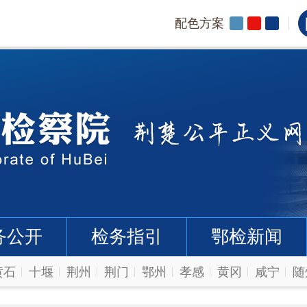
配色方案
务公开
检务指引
鄂检新闻
黄石
十堰
荆州
荆门
鄂州
孝感
黄冈
咸宁
随