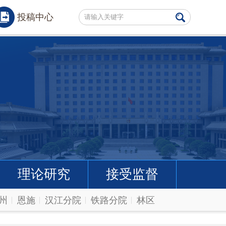
投稿中心
理论研究
接受监督
州
恩施
汉江分院
铁路分院
林区