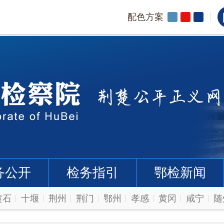
配色方案
务公开
检务指引
鄂检新闻
黄石
十堰
荆州
荆门
鄂州
孝感
黄冈
咸宁
随