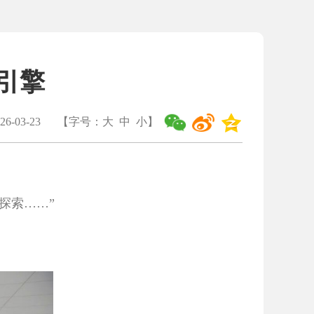
引擎
6-03-23
【字号：
大
中
小
】
探索……”