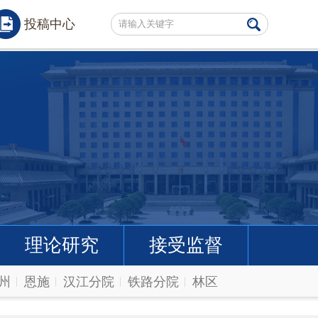
投稿中心
理论研究
接受监督
州
恩施
汉江分院
铁路分院
林区