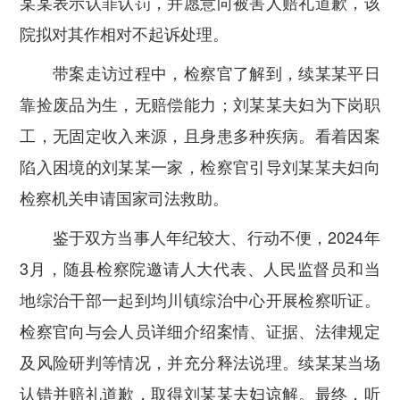
某某表示认罪认罚，并愿意向被害人赔礼道歉，该
院拟对其作相对不起诉处理。
带案走访过程中，检察官了解到，续某某平日
靠捡废品为生，无赔偿能力；刘某某夫妇为下岗职
工，无固定收入来源，且身患多种疾病。看着因案
陷入困境的刘某某一家，检察官引导刘某某夫妇向
检察机关申请国家司法救助。
鉴于双方当事人年纪较大、行动不便，2024年
3月，随县检察院邀请人大代表、人民监督员和当
地综治干部一起到均川镇综治中心开展检察听证。
检察官向与会人员详细介绍案情、证据、法律规定
及风险研判等情况，并充分释法说理。续某某当场
认错并赔礼道歉，取得刘某某夫妇谅解。最终，听