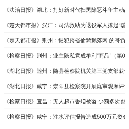
《法治日报》湖北：打好新时代扫黑除恶斗争主动战总体战（
《楚天都市报》汉江：司法救助为退役军人撑起“暖心伞”（
《楚天都市报》荆州：惯犯跨省偷鸡鹅落网 的哥负责接送也
《检察日报》荆州：业主隐私竟成牟利“商品”（第07版：
《湖北日报》随州：随县检察院机关第三党支部获评全省先
《湖北日报》咸宁：崇阳县检察院开展庭审观摩评议活动（
《检察日报》宜昌：无人超市香烟被盗 少额多次也属违法
《检察日报》咸宁：注水评估报告造成500万元资金损失（