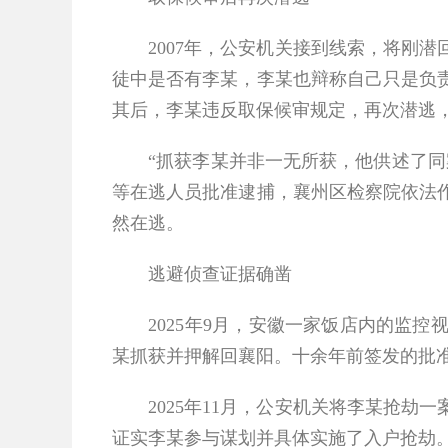
2007年，公安机关接到线索，将刚潜
徒中是否有李某，李某也辩称自己只是负
其后，李某违反取保候审规定，再次潜逃
“抓获李某并非一无所获，他供述了同案
等在逃人员批准逮捕，襄州区检察院依法作
然在逃。
逃避侦查证据确凿
2025年9月，安徽一家饭店内的监控
某抓获并押解回襄阳。十余年前签发的批
2025年11月，公安机关将李某抢劫
证实李某参与谋划并具体实施了入户抢劫