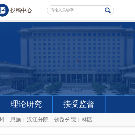
投稿中心
理论研究
接受监督
州
恩施
汉江分院
铁路分院
林区