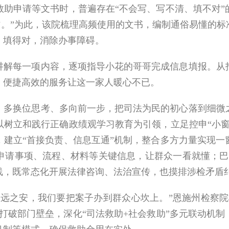
救助申请等文书时，普遍存在“不会写、写不清、填不对”
门槛’。”为此，该院梳理高频使用的文书，编制通俗易懂的
、填得对，消除办事障碍。
每一项内容，逐项指导小花的哥哥完成信息填报。从指
，便捷高效的服务让这一家人暖心不已。
换位思考、多向前一步，把司法为民的初心落到细微之
以树立和践行正确政绩观学习教育为引领，立足控申“小窗
，建立“首接负责、信息互通”机制，整合多方力量实现一
申请事项、流程、材料等关键信息，让群众一看就懂；巴东
线，既常态化开展法律咨询、法治宣传，也摸排涉检矛盾
之安，我们要把案子办到群众心坎上。”恩施州检察院
打破部门壁垒，深化“司法救助+社会救助”多元联动机