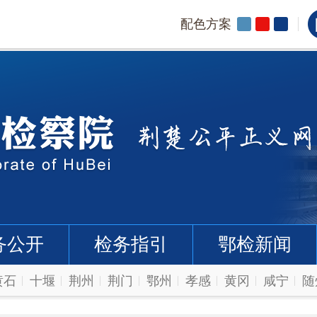
配色方案
务公开
检务指引
鄂检新闻
黄石
十堰
荆州
荆门
鄂州
孝感
黄冈
咸宁
随