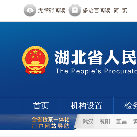
无障碍阅读
多语言阅读
简
繁
首页
机构设置
检
武汉
襄阳
宜昌