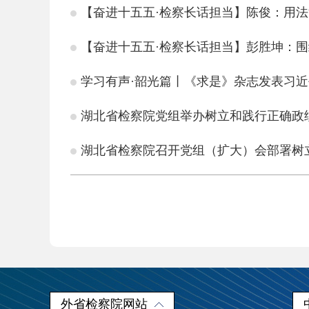
【奋进十五五·检察长话担当】陈俊：用法
【奋进十五五·检察长话担当】彭胜坤：围
学习有声·韶光篇丨《求是》杂志发表习
湖北省检察院党组举办树立和践行正确政
湖北省检察院召开党组（扩大）会部署树
外省检察院网站